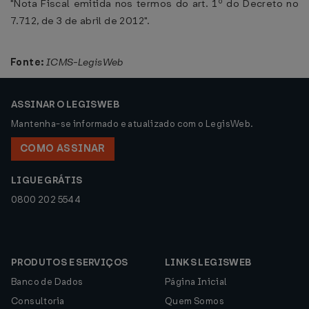
"Nota Fiscal emitida nos termos do art. 1º do Decreto no
7.712, de 3 de abril de 2012".
Fonte:
ICMS-LegisWeb
ASSINAR O LEGISWEB
Mantenha-se informado e atualizado com o LegisWeb.
COMO ASSINAR
LIGUE GRÁTIS
0800 202 5544
PRODUTOS E SERVIÇOS
LINKS LEGISWEB
Banco de Dados
Página Inicial
Consultoria
Quem Somos