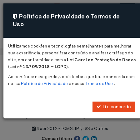
Política de Privacidade e Termos de
Uso
Acessar
Utilizamos cookies e tecnologias semelhantes para melhorar
sua experiência, personalizar conteúdo e analisar o tráfego do
site, em conformidade com a
Lei Geral de Proteção de Dados
Página Inicial
Notícias
(Lei nº 13.709/2018 – LGPD)
.
IPI: Móveis, laminados, papéis de parede - devolução ficta...
Ao continuar navegando, você declara que leu e concorda com
nossa
Política de Privacidade
e nosso
Termo de Uso
.
Voltar
IPI: Móveis, laminados, papéis de
Li e concordo
parede - devolução ficta
4 abr 2012 - ICMS, IPI, ISS e Outros
Compartilhar: