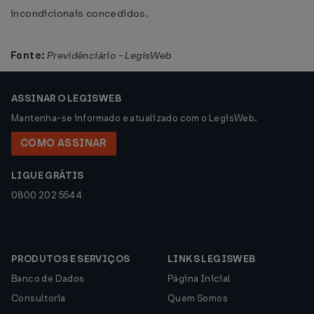
incondicionais concedidos.
Fonte:
Previdênciário - LegisWeb
ASSINAR O LEGISWEB
Mantenha-se informado e atualizado com o LegisWeb.
COMO ASSINAR
LIGUE GRÁTIS
0800 202 5544
PRODUTOS E SERVIÇOS
LINKS LEGISWEB
Banco de Dados
Página Inicial
Consultoria
Quem Somos