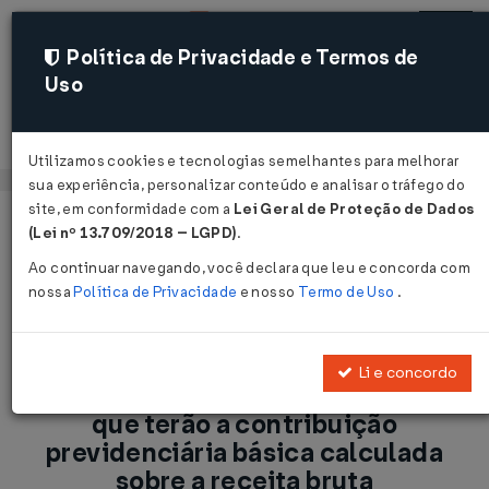
Política de Privacidade e Termos de
Uso
Acessar
Utilizamos cookies e tecnologias semelhantes para melhorar
sua experiência, personalizar conteúdo e analisar o tráfego do
site, em conformidade com a
Lei Geral de Proteção de Dados
Página Inicial
Notícias
(Lei nº 13.709/2018 – LGPD)
.
Ampliado o número de empresas que terão a contribuição
Ao continuar navegando, você declara que leu e concorda com
previdenciária básica calculada sobre a receita bruta ...
nossa
Política de Privacidade
e nosso
Termo de Uso
.
Voltar
Li e concordo
Ampliado o número de empresas
que terão a contribuição
previdenciária básica calculada
sobre a receita bruta