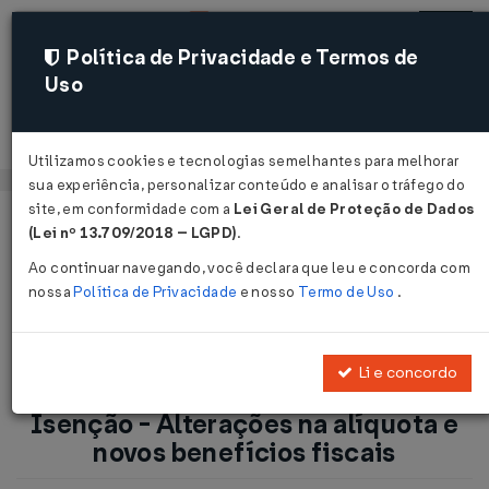
Política de Privacidade e Termos de
Uso
Acessar
Utilizamos cookies e tecnologias semelhantes para melhorar
sua experiência, personalizar conteúdo e analisar o tráfego do
site, em conformidade com a
Lei Geral de Proteção de Dados
Página Inicial
Notícias
(Lei nº 13.709/2018 – LGPD)
.
ICMS-MG: Alíquota do ICMS e Isenção - Alterações na
Ao continuar navegando, você declara que leu e concorda com
alíquota e novos benefícios fiscais...
nossa
Política de Privacidade
e nosso
Termo de Uso
.
Voltar
Li e concordo
ICMS-MG: Alíquota do ICMS e
Isenção - Alterações na alíquota e
novos benefícios fiscais