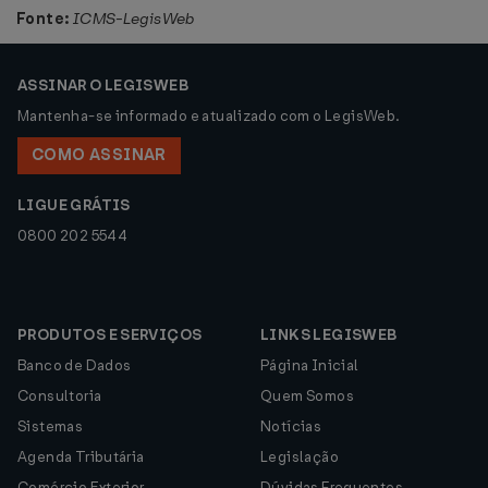
Fonte:
ICMS-LegisWeb
ASSINAR O LEGISWEB
Mantenha-se informado e atualizado com o LegisWeb.
COMO ASSINAR
LIGUE GRÁTIS
0800 202 5544
PRODUTOS E SERVIÇOS
LINKS LEGISWEB
Banco de Dados
Página Inicial
Consultoria
Quem Somos
Sistemas
Notícias
Agenda Tributária
Legislação
Comércio Exterior
Dúvidas Frequentes