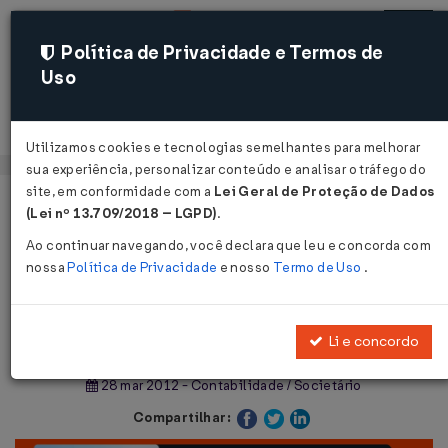
Política de Privacidade e Termos de
Uso
Acessar
Utilizamos cookies e tecnologias semelhantes para melhorar
sua experiência, personalizar conteúdo e analisar o tráfego do
site, em conformidade com a
Lei Geral de Proteção de Dados
Página Inicial
Notícias
(Lei nº 13.709/2018 – LGPD)
.
Levando os direitos de sócio a sério...
Ao continuar navegando, você declara que leu e concorda com
nossa
Política de Privacidade
e nosso
Termo de Uso
.
Voltar
Levando os direitos de sócio a sério
Li e concordo
28 mar 2012 - Contabilidade / Societário
Compartilhar: