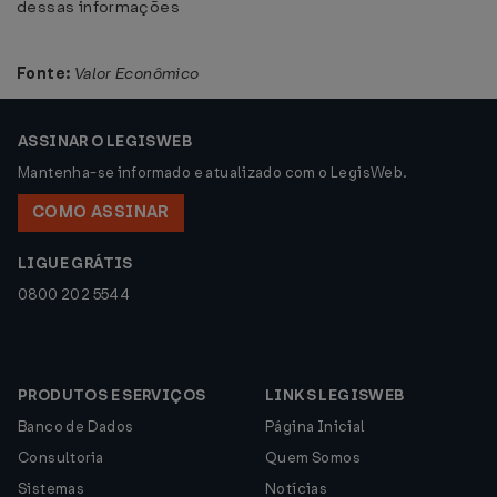
dessas informações
Fonte:
Valor Econômico
ASSINAR O LEGISWEB
Mantenha-se informado e atualizado com o LegisWeb.
COMO ASSINAR
LIGUE GRÁTIS
0800 202 5544
PRODUTOS E SERVIÇOS
LINKS LEGISWEB
Banco de Dados
Página Inicial
Consultoria
Quem Somos
Sistemas
Notícias