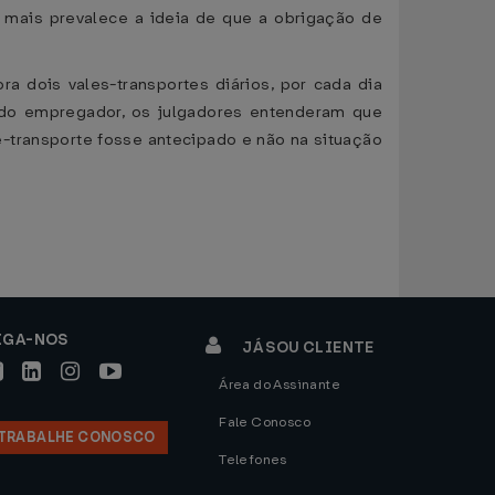
mais prevalece a ideia de que a obrigação de
a dois vales-transportes diários, por cada dia
a do empregador, os julgadores entenderam que
e-transporte fosse antecipado e não na situação
IGA-NOS
JÁ SOU CLIENTE
Área do Assinante
Fale Conosco
TRABALHE CONOSCO
Telefones