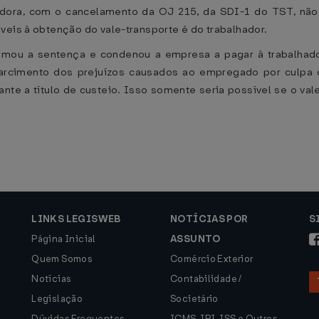
dora, com o cancelamento da OJ 215, da SDI-1 do TST, não 
veis à obtenção do vale-transporte é do trabalhador.
rmou a sentença e condenou a empresa a pagar à trabalhador
ssarcimento dos prejuízos causados ao empregado por culp
te a título de custeio. Isso somente seria possível se o val
LINKS LEGISWEB
NOTÍCIAS POR
S
Página Inicial
ASSUNTO
Quem Somos
Comércio Exterior
Notícias
Contabilidade /
Legislação
Societário
Dúvidas Frequentes
ICMS, IPI, ISS e Outros