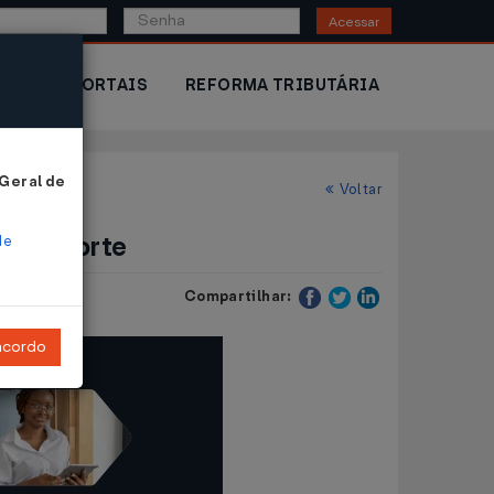
Acessar
IOR
PORTAIS
REFORMA TRIBUTÁRIA
 Geral de
Voltar
transporte
de
Compartilhar:
ncordo