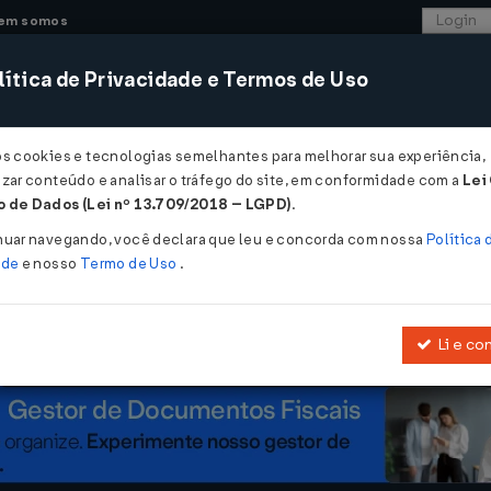
em somos
ítica de Privacidade e Termos de Uso
CONSULTORIA
SISTEMAS
COMÉRCIO EXTER
os cookies e tecnologias semelhantes para melhorar sua experiência,
zar conteúdo e analisar o tráfego do site, em conformidade com a
Lei
rovar que empregado não precisa de vale-transporte...
 de Dados (Lei nº 13.709/2018 – LGPD)
.
r que empregado não precisa de vale-
nuar navegando, você declara que leu e concorda com nossa
Política 
ade
e nosso
Termo de Uso
.
Li e co