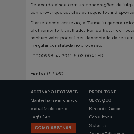
De acordo ainda com as ponderações da julga
comprovar que satisfez os requisitos indispensá
Diante desse contexto, a Turma julgadora refo
efetivamente trabalhado. Por se tratar de re
nenhum valor poderá ser descontado da reclaman
irregular constatada no processo.
( 0000998-47.2011.5.03.0042 ED )
Fonte:
TRT-MG
ASSINAR O LEGISWEB
PRODUTOS E
Mantenha-se informado
SERVIÇOS
e atualizado com o
Banco de Dados
LegisWeb.
Consultoria
Sistemas
COMO ASSINAR
Agenda Tributária