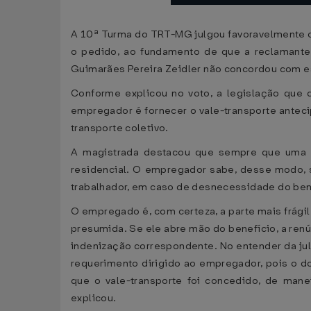
A 10ª Turma do TRT-MG julgou favoravelmente o r
o pedido, ao fundamento de que a reclamante 
Guimarães Pereira Zeidler não concordou com es
Conforme explicou no voto, a legislação que 
empregador é fornecer o vale-transporte anteci
transporte coletivo.
A magistrada destacou que sempre que uma em
residencial. O empregador sabe, desse modo, s
trabalhador, em caso de desnecessidade do ben
O empregado é, com certeza, a parte mais frágil
presumida. Se ele abre mão do benefício, a ren
indenização correspondente. No entender da ju
requerimento dirigido ao empregador, pois o d
que o vale-transporte foi concedido, de man
explicou.