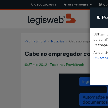
0800 202 5544
Atendimento
Qu
Pol
Utilizam
personali
Página Inicial
Notícias
Cabe ao empregador comp
Proteção
Cabe ao empregador comprova
Ao conti
Privacid
27 mar 2012 - Trabalho / Previdência