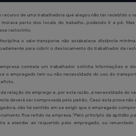
ecurso de uma trabalhadora que alegou não ter recebido o val
morava perto dos locais do trabalho, podendo ir a pé. Mas a
se raciocínio.
disciplina o vale-transporte não estabelece distância mínim
padamente para cobrir o deslocamento do trabalhador da resid
presa contrata um trabalhador solicita informações e do
e o empregado tem ou não necessidade do uso do transporte 
efício.
 da relação de emprego e, por esta razão, a necessidade do v
úncia deverá ser comprovada pelo patrão. Caso esta prova não 
lgadora, não há sentido em se exigir que o empregado compro
ocumento fica retido na empresa."Pelo princípio da aptidão 
eira a atender ao requerido pelo empregado, ou renunciad