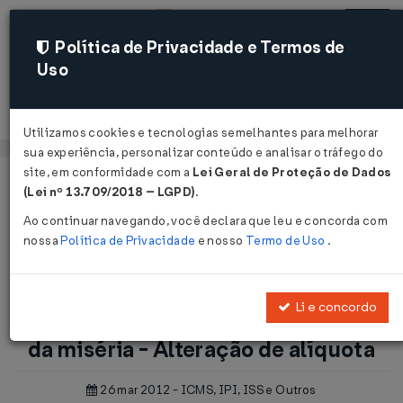
Política de Privacidade e Termos de
Uso
Acessar
Utilizamos cookies e tecnologias semelhantes para melhorar
sua experiência, personalizar conteúdo e analisar o tráfego do
site, em conformidade com a
Lei Geral de Proteção de Dados
Página Inicial
Notícias
(Lei nº 13.709/2018 – LGPD)
.
ICMS-MG: Fundo de Erradicação da miséria - Alteração de
Ao continuar navegando, você declara que leu e concorda com
alíquota...
nossa
Política de Privacidade
e nosso
Termo de Uso
.
Voltar
Li e concordo
ICMS-MG: Fundo de Erradicação
da miséria - Alteração de alíquota
26 mar 2012 - ICMS, IPI, ISS e Outros