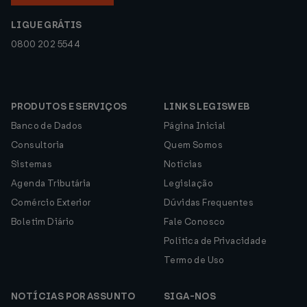
LIGUE GRÁTIS
0800 202 5544
PRODUTOS E SERVIÇOS
LINKS LEGISWEB
Banco de Dados
Página Inicial
Consultoria
Quem Somos
Sistemas
Notícias
Agenda Tributária
Legislação
Comércio Exterior
Dúvidas Frequentes
Boletim Diário
Fale Conosco
Política de Privacidade
Termo de Uso
NOTÍCIAS POR ASSUNTO
SIGA-NOS