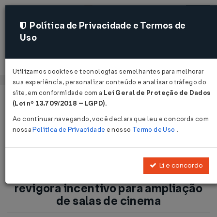
Política de Privacidade e Termos de
Uso
Acessar
Utilizamos cookies e tecnologias semelhantes para melhorar
sua experiência, personalizar conteúdo e analisar o tráfego do
site, em conformidade com a
Lei Geral de Proteção de Dados
Página Inicial
Notícias
(Lei nº 13.709/2018 – LGPD)
.
PIS/COFINS: Assinada a lei que revigora incentivo para
Ao continuar navegando, você declara que leu e concorda com
ampliação de salas de cinema...
nossa
Política de Privacidade
e nosso
Termo de Uso
.
Voltar
Li e concordo
PIS/COFINS: Assinada a lei que
revigora incentivo para ampliação
de salas de cinema