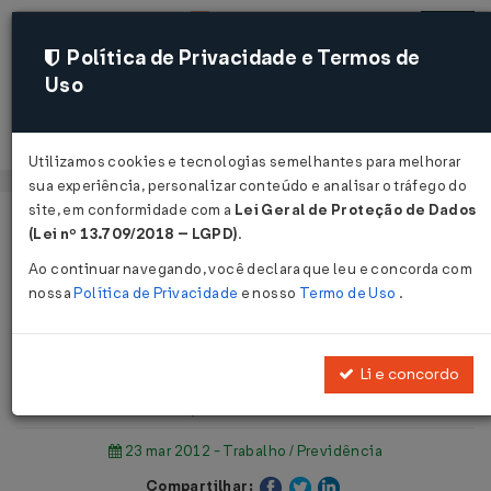
Política de Privacidade e Termos de
Uso
Acessar
Utilizamos cookies e tecnologias semelhantes para melhorar
sua experiência, personalizar conteúdo e analisar o tráfego do
site, em conformidade com a
Lei Geral de Proteção de Dados
Página Inicial
Notícias
(Lei nº 13.709/2018 – LGPD)
.
RAIS: Prazo de entrega termina hoje, dia 23-3...
Ao continuar navegando, você declara que leu e concorda com
nossa
Política de Privacidade
e nosso
Termo de Uso
.
Voltar
RAIS: Prazo de entrega termina
Li e concordo
hoje, dia 23-3
23 mar 2012 - Trabalho / Previdência
Compartilhar: