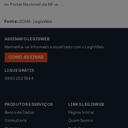
no Portal Nacional da NF-e.
Fonte:
ICMS- LegisWeb
ASSINAR O LEGISWEB
Mantenha-se informado e atualizado com o LegisWeb.
COMO ASSINAR
LIGUE GRÁTIS
0800 202 5544
PRODUTOS E SERVIÇOS
LINKS LEGISWEB
Banco de Dados
Página Inicial
Consultoria
Quem Somos