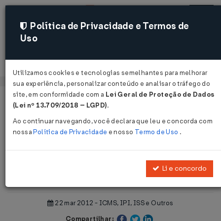
Política de Privacidade e Termos de
Uso
Acessar
Utilizamos cookies e tecnologias semelhantes para melhorar
sua experiência, personalizar conteúdo e analisar o tráfego do
site, em conformidade com a
Lei Geral de Proteção de Dados
Página Inicial
Notícias
(Lei nº 13.709/2018 – LGPD)
.
ICMS-NACIONAL: NFe Novo manual ...
Ao continuar navegando, você declara que leu e concorda com
nossa
Política de Privacidade
e nosso
Termo de Uso
.
Voltar
ICMS-NACIONAL: NFe Novo
Li e concordo
manual
22 mar 2012 - ICMS, IPI, ISS e Outros
Compartilhar: