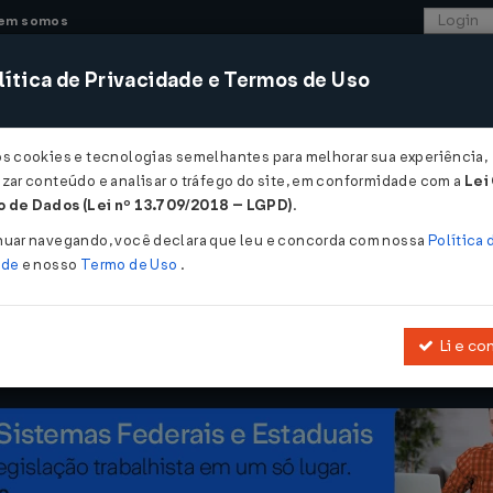
em somos
ítica de Privacidade e Termos de Uso
CONSULTORIA
SISTEMAS
COMÉRCIO EXTER
os cookies e tecnologias semelhantes para melhorar sua experiência,
zar conteúdo e analisar o tráfego do site, em conformidade com a
Lei
ceita para depósito judicial ou extrajudicial a serem utilizados no p
 de Dados (Lei nº 13.709/2018 – LGPD)
.
para depósito judicial ou extrajudicial
nuar navegando, você declara que leu e concorda com nossa
Política 
ade
e nosso
Termo de Uso
.
Li e co