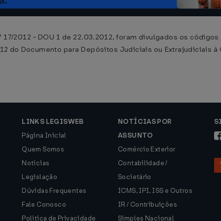
 17/2012 - DOU 1 de 22.03.2012, foram divulgados os códigos de
2 do Documento para Depósitos Judiciais ou Extrajudiciais à
LINKS LEGISWEB
NOTÍCIAS POR
S
Página Inicial
ASSUNTO
Quem Somos
Comércio Exterior
Notícias
Contabilidade /
Legislação
Societário
Dúvidas Frequentes
ICMS, IPI, ISS e Outros
Fale Conosco
IR / Contribuições
Política de Privacidade
Simples Nacional