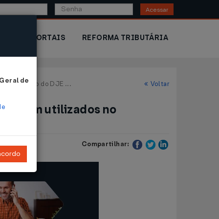
Acessar
IOR
PORTAIS
REFORMA TRIBUTÁRIA
 Geral de
reenchimento do DJE ...
Voltar
 a serem utilizados no
de
Compartilhar:
ncordo