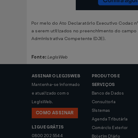
Por meio do Ato Declaratório Executivo Codac nº
a serem utilizados no preenchimento do campo 1
Administrativa Competente (DJE).
Fonte:
LegisWeb
ASSINAR O LEGISWEB
PRODUTOS E
Mantenha-se informado
SERVIÇOS
e atualizado com o
Banco de Dados
LegisWeb.
Consultoria
Sistemas
COMO ASSINAR
Agenda Tributária
LIGUE GRÁTIS
Comércio Exterior
0800 202 5544
Boletim Diário