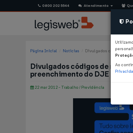
0800 202 5544
Atendimento
Qu
Pol
Utilizam
personali
Página Inicial
Notícias
Divulgados códigos de re
Proteção
Divulgados códigos de receita 
Ao conti
Privacid
preenchimento do DJE
22 mar 2012 - Trabalho / Previdência