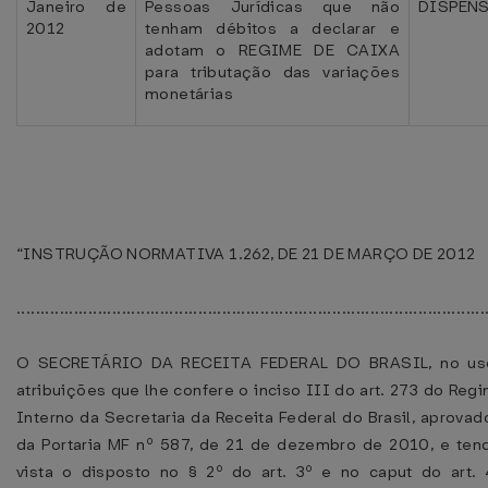
Janeiro de
Pessoas Jurídicas que não
DISPEN
2012
tenham débitos a declarar e
adotam o REGIME DE CAIXA
para tributação das variações
monetárias
“INSTRUÇÃO NORMATIVA 1.262, DE 21 DE MARÇO DE 2012
..................................................................................................
O SECRETÁRIO DA RECEITA FEDERAL DO BRASIL, no us
atribuições que lhe confere o inciso III do art. 273 do Reg
Interno da Secretaria da Receita Federal do Brasil, aprovad
da Portaria MF nº 587, de 21 de dezembro de 2010, e te
vista o disposto no § 2º do art. 3º e no caput do art.