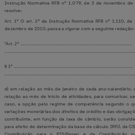
Instrução Normativa RFB nº 1.079, de 3 de novembro de
resolve:
Art. 1º O art. 2º da Instrução Normativa RFB nº 1.110, de
dezembro de 2010, passa a vigorar com a seguinte redação:
"Art. 2º ....................................................................................
..................................................................................................
§ 1º ..........................................................................................
..................................................................................................
d) em relação ao mês de janeiro de cada ano-calendário,
relação ao mês de início de atividades, para comunicar, se
caso, a opção pelo regime de competência segundo o q
variações monetárias dos direitos de crédito e das obrigaç
contribuinte, em função da taxa de câmbio, serão consid
para efeito de determinação da base de cálculo IRPJ, da CS
Contribuição para o PIS/Pasep e da Contribuição p