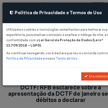
Política de Privacidade e Termos de Uso
Utilizamos cookies e tecnologias semelhantes para melhorar sua
Acessar
experiência, personalizar conteúdo e analisar o tráfego do site, e
conformidade com a
Lei Geral de Proteção de Dados (Lei nº
13.709/2018 – LGPD)
.
Página Inicial
Notícias
Ao continuar navegando, você declara que leu e concorda com n
DCTF: RFB esclarece sobre a apresentação da DCTF de janeiro 
Política de Privacidade
e nosso
Termo de Uso
.
débitos a declarar...
Li e concor
DCTF: RFB esclarece sobre a
apresentação da DCTF de janeiro s
débitos a declarar