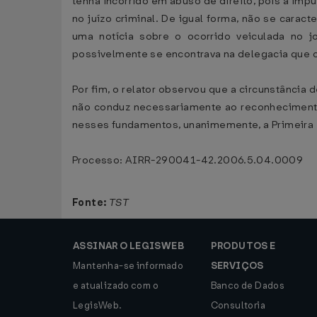
tenha incorrido em abuso de direito, pois a imp
no juízo criminal. De igual forma, não se carac
uma notícia sobre o ocorrido veiculada no jo
possivelmente se encontrava na delegacia que c
Por fim, o relator observou que a circunstância
não conduz necessariamente ao reconhecimento 
nesses fundamentos, unanimemente, a Primeira
Processo: AIRR-290041-42.2006.5.04.0009
Fonte:
TST
ASSINAR O LEGISWEB
PRODUTOS E
Mantenha-se informado
SERVIÇOS
e atualizado com o
Banco de Dados
LegisWeb.
Consultoria