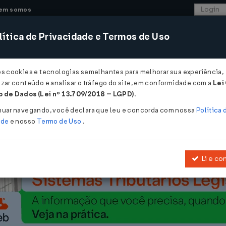
em somos
ítica de Privacidade e Termos de Uso
CONSULTORIA
SISTEMAS
COMÉRCIO EXTER
os cookies e tecnologias semelhantes para melhorar sua experiência,
zar conteúdo e analisar o tráfego do site, em conformidade com a
Lei
absolvição de furto não gera indenização...
 de Dados (Lei nº 13.709/2018 – LGPD)
.
vição de furto não gera indenização
nuar navegando, você declara que leu e concorda com nossa
Política 
ade
e nosso
Termo de Uso
.
Li e co