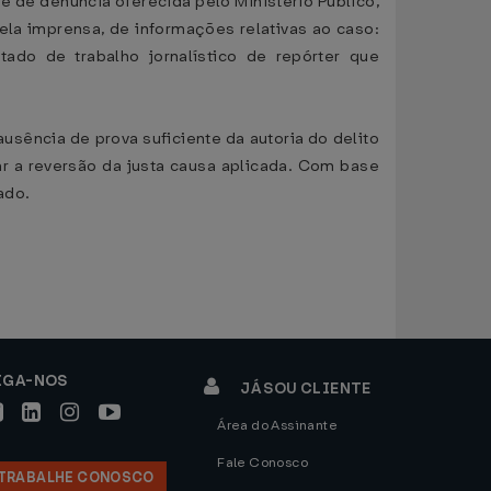
e de denúncia oferecida pelo Ministério Público,
pela imprensa, de informações relativas ao caso:
tado de trabalho jornalístico de repórter que
usência de prova suficiente da autoria do delito
r a reversão da justa causa aplicada. Com base
ado.
IGA-NOS
JÁ SOU CLIENTE
Área do Assinante
Fale Conosco
TRABALHE CONOSCO