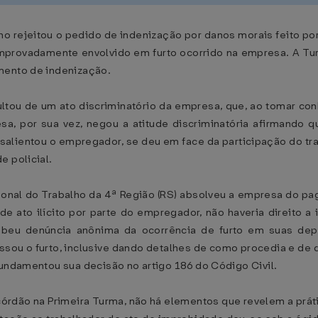
lho rejeitou o pedido de indenização por danos morais feito p
provadamente envolvido em furto ocorrido na empresa. A Turm
mento de indenização.
ou de um ato discriminatório da empresa, que, ao tomar conh
esa, por sua vez, negou a atitude discriminatória afirmando 
lientou o empregador, se deu em face da participação do tra
e policial.
egional do Trabalho da 4ª Região (RS) absolveu a empresa do 
de ato ilícito por parte do empregador, não haveria direito 
beu denúncia anônima da ocorrência de furto em suas dep
fessou o furto, inclusive dando detalhes de como procedia e de 
fundamentou sua decisão no artigo 186 do Código Civil.
acórdão na Primeira Turma, não há elementos que revelem a práti