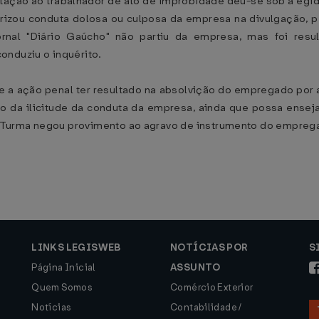
utação ao trabalhador de ato de improbidade deu-se sob a égid
terizou conduta dolosa ou culposa da empresa na divulgação, 
rnal "Diário Gaúcho" não partiu da empresa, mas foi resul
onduziu o inquérito.
 de a ação penal ter resultado na absolvição do empregado por a
da ilicitude da conduta da empresa, ainda que possa enseja
 Turma negou provimento ao agravo de instrumento do empreg
LINKS LEGISWEB
NOTÍCIAS POR
S
Página Inicial
ASSUNTO
Quem Somos
Comércio Exterior
Notícias
Contabilidade /