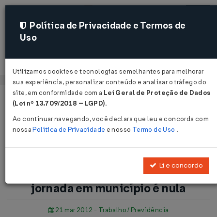
Política de Privacidade e Termos de
Uso
Acessar
Utilizamos cookies e tecnologias semelhantes para melhorar
sua experiência, personalizar conteúdo e analisar o tráfego do
site, em conformidade com a
Lei Geral de Proteção de Dados
Página Inicial
Notícias
(Lei nº 13.709/2018 – LGPD)
.
Segurança jurídica: alteração de jornada em município é
Ao continuar navegando, você declara que leu e concorda com
nula...
nossa
Política de Privacidade
e nosso
Termo de Uso
.
Voltar
Li e concordo
Segurança jurídica: alteração de
jornada em município é nula
21 mar 2012 - Trabalho / Previdência