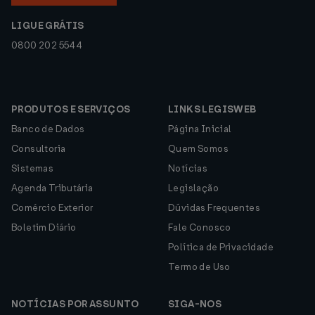
LIGUE GRÁTIS
0800 202 5544
PRODUTOS E SERVIÇOS
LINKS LEGISWEB
Banco de Dados
Página Inicial
Consultoria
Quem Somos
Sistemas
Notícias
Agenda Tributária
Legislação
Comércio Exterior
Dúvidas Frequentes
Boletim Diário
Fale Conosco
Política de Privacidade
Termo de Uso
NOTÍCIAS POR ASSUNTO
SIGA-NOS