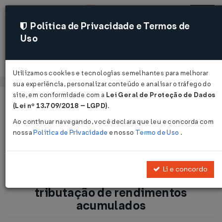
Política de Privacidade e Termos de
Uso
Acessar
Utilizamos cookies e tecnologias semelhantes para melhorar
sua experiência, personalizar conteúdo e analisar o tráfego do
site, em conformidade com a
Lei Geral de Proteção de Dados
Página Inicial
Notícias
(Lei nº 13.709/2018 – LGPD)
.
IRRF: Receita altera norma sobre a tributação de rendimentos
Ao continuar navegando, você declara que leu e concorda com
acumulados...
nossa
Política de Privacidade
e nosso
Termo de Uso
.
Voltar
Li e concordo
IRRF: Receita altera norma sobre a
tributação de rendimentos
acumulados