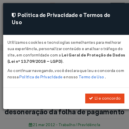
Política de Privacidade e Termos de
Uso
Acessar
Utilizamos cookies e tecnologias semelhantes para melhorar
sua experiência, personalizar conteúdo e analisar o tráfego do
site, em conformidade com a
Lei Geral de Proteção de Dados
Página Inicial
Notícias
(Lei nº 13.709/2018 – LGPD)
.
Abimaq entra na fila por desoneração da folha de
Ao continuar navegando, você declara que leu e concorda com
pagamento...
nossa
Política de Privacidade
e nosso
Termo de Uso
.
Voltar
Li e concordo
Abimaq entra na fila por
desoneração da folha de pagamento
21 mar 2012 - Trabalho / Previdência