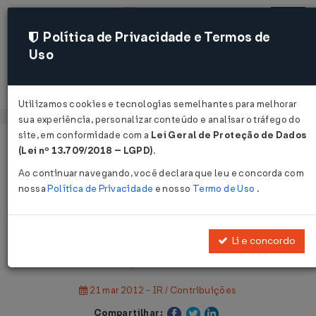
Política de Privacidade e Termos de
Uso
Acessar
Utilizamos cookies e tecnologias semelhantes para melhorar
sua experiência, personalizar conteúdo e analisar o tráfego do
site, em conformidade com a
Lei Geral de Proteção de Dados
Página Inicial
Notícias
(Lei nº 13.709/2018 – LGPD)
.
DCTF de janeiro deve ser entregue até hoje, dia 21-03...
Ao continuar navegando, você declara que leu e concorda com
nossa
Política de Privacidade
e nosso
Termo de Uso
.
Voltar
DCTF de janeiro deve ser entregue
Li e concordo
até hoje, dia 21-03
21 mar 2012 - IR / Contribuições
Compartilhar: