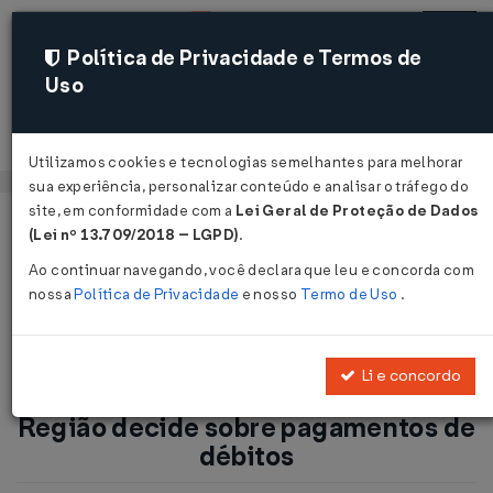
Política de Privacidade e Termos de
Uso
Acessar
Utilizamos cookies e tecnologias semelhantes para melhorar
sua experiência, personalizar conteúdo e analisar o tráfego do
site, em conformidade com a
Lei Geral de Proteção de Dados
Página Inicial
Notícias
(Lei nº 13.709/2018 – LGPD)
.
Sucessão de empresas: TRF-1ª Região decide sobre
Ao continuar navegando, você declara que leu e concorda com
pagamentos de débitos...
nossa
Política de Privacidade
e nosso
Termo de Uso
.
Voltar
Li e concordo
Sucessão de empresas: TRF-1ª
Região decide sobre pagamentos de
débitos