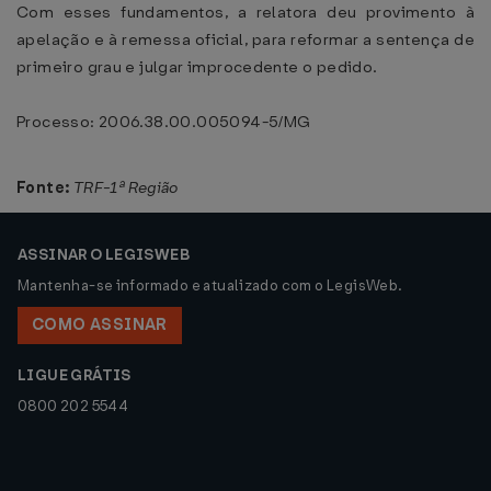
Com esses fundamentos, a relatora deu provimento à
apelação e à remessa oficial, para reformar a sentença de
primeiro grau e julgar improcedente o pedido.
Processo: 2006.38.00.005094-5/MG
Fonte:
TRF-1ª Região
ASSINAR O LEGISWEB
Mantenha-se informado e atualizado com o LegisWeb.
COMO ASSINAR
LIGUE GRÁTIS
0800 202 5544