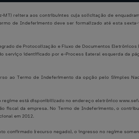
-MT) reitera aos contribuintes cuja solicitação de enquadra
rmo de Indeferimento deve ser formalizado até esta sexta-fe
egrado de Protocolização e Fluxo de Documentos Eletrônicos (
do serviço identificado por e-Process (lateral esquerda da 
curso ao Termo de Indeferimento da opção pelo Simples Na
 regime está disponibilizado no endereço eletrônico www.sefaz
ão fiscal da empresa. No Termo de Indeferimento, o contri
cional em 2012.
nto confirmado (recurso negado), o ingresso no regime somen