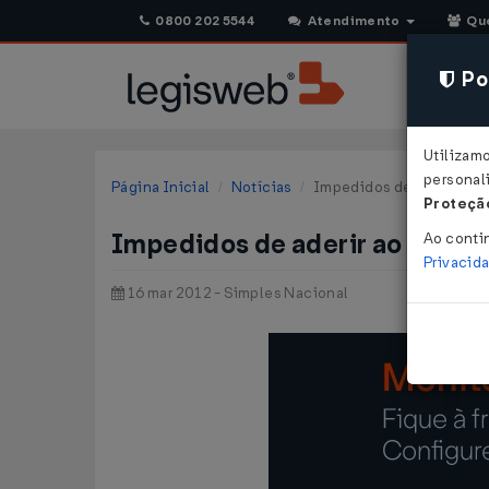
0800 202 5544
Atendimento
Qu
Pol
Utilizam
personali
Página Inicial
Notícias
Impedidos de aderir ao Si
Proteção
Impedidos de aderir ao Simple
Ao conti
Privacid
16 mar 2012 - Simples Nacional