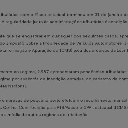
tributárias com o Fisco estadual terminou em 31 de janeiro
 A regularidade junto às administrações tributárias é condição
inte que se enquadrar em quaisquer dos seguintes casos: ap
do Imposto Sobre a Propriedade de Veículos Automotores (IPVA
nformação e Apuração do ICMS) e/ou dos arquivos da Escritur
mento ao regime, 2.987 apresentaram pendências tributárias 
gime por ausência de inscrição estadual no cadastro de con
les Nacional.
 empresas de pequeno porte efetuem o recolhimento mensal
, Cofins, Contribuição para PIS/Pasep e CPP), estadual (ICMS) 
ue a média de outros regimes de tributação.