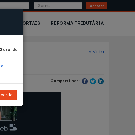
Acessar
IOR
PORTAIS
REFORMA TRIBUTÁRIA
 Geral de
Voltar
r
de
Compartilhar:
ncordo