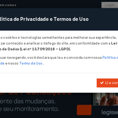
em somos
ítica de Privacidade e Termos de Uso
CONSULTORIA
SISTEMAS
COMÉRCIO EXTER
os cookies e tecnologias semelhantes para melhorar sua experiência,
zar conteúdo e analisar o tráfego do site, em conformidade com a
Lei
mples têm até esta sexta-feira para recorrer...
 de Dados (Lei nº 13.709/2018 – LGPD)
.
s têm até esta sexta-feira para recorre
nuar navegando, você declara que leu e concorda com nossa
Política 
ade
e nosso
Termo de Uso
.
Li e co