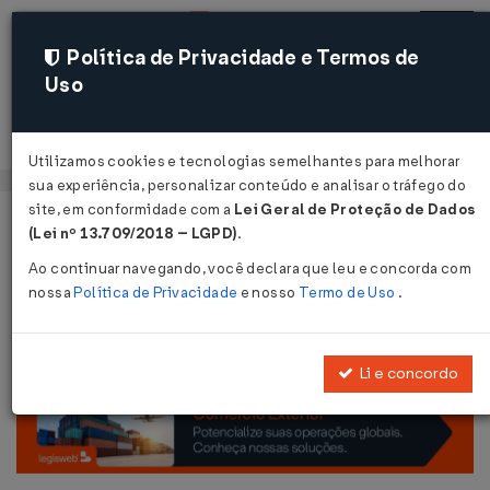
Política de Privacidade e Termos de
Uso
Acessar
Utilizamos cookies e tecnologias semelhantes para melhorar
sua experiência, personalizar conteúdo e analisar o tráfego do
site, em conformidade com a
Lei Geral de Proteção de Dados
Página Inicial
Notícias
Problemas no PGDAS-D...
Voltar
(Lei nº 13.709/2018 – LGPD)
.
Ao continuar navegando, você declara que leu e concorda com
Problemas no PGDAS-D
nossa
Política de Privacidade
e nosso
Termo de Uso
.
7 mar 2012 - Simples Nacional
Compartilhar:
Li e concordo