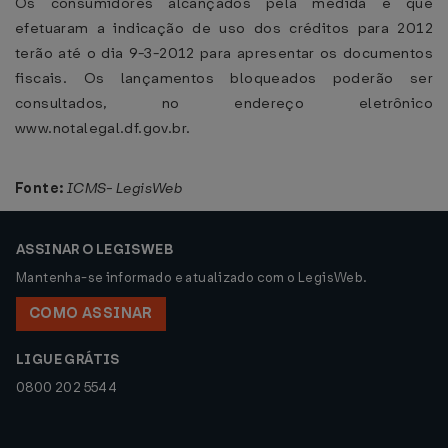
Os consumidores alcançados pela medida e que
efetuaram a indicação de uso dos créditos para 2012
terão até o dia 9-3-2012 para apresentar os documentos
fiscais. Os lançamentos bloqueados poderão ser
consultados, no endereço eletrônico
www.notalegal.df.gov.br.
Fonte:
ICMS- LegisWeb
ASSINAR O LEGISWEB
Mantenha-se informado e atualizado com o LegisWeb.
COMO ASSINAR
LIGUE GRÁTIS
0800 202 5544