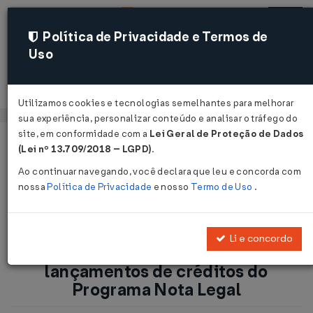
Política de Privacidade e Termos de
Uso
Acessar
Utilizamos cookies e tecnologias semelhantes para melhorar
sua experiência, personalizar conteúdo e analisar o tráfego do
site, em conformidade com a
Lei Geral de Proteção de Dados
Página Inicial
Notícias
(Lei nº 13.709/2018 – LGPD)
.
ICMS-DF: Governo bloqueia lançamentos de créditos do
Ao continuar navegando, você declara que leu e concorda com
Programa Nota Legal...
nossa
Política de Privacidade
e nosso
Termo de Uso
.
Voltar
Li e concordo
ICMS-DF: Governo bloqueia
lançamentos de créditos do
Programa Nota Legal