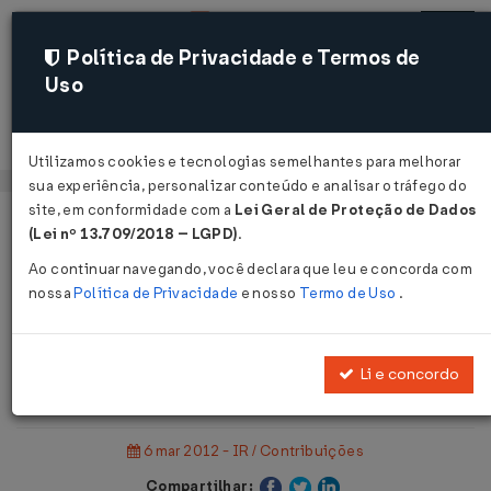
Política de Privacidade e Termos de
Uso
Acessar
Utilizamos cookies e tecnologias semelhantes para melhorar
sua experiência, personalizar conteúdo e analisar o tráfego do
site, em conformidade com a
Lei Geral de Proteção de Dados
Página Inicial
Notícias
(Lei nº 13.709/2018 – LGPD)
.
Dacon de janeiro deve ser entregue até amanhã, dia 07/03 ...
Ao continuar navegando, você declara que leu e concorda com
nossa
Política de Privacidade
e nosso
Termo de Uso
.
Voltar
Dacon de janeiro deve ser entregue
Li e concordo
até amanhã, dia 07/03
6 mar 2012 - IR / Contribuições
Compartilhar: