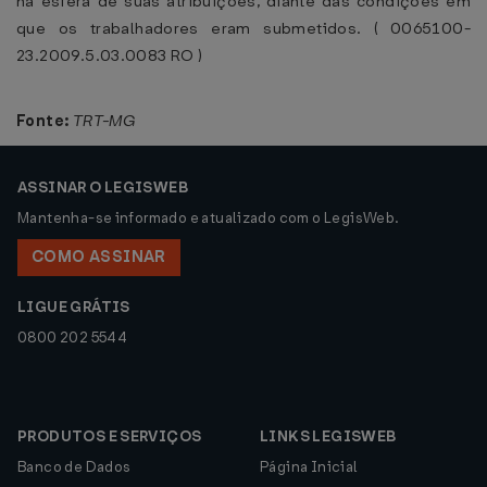
na esfera de suas atribuições, diante das condições em
que os trabalhadores eram submetidos. ( 0065100-
23.2009.5.03.0083 RO )
Fonte:
TRT-MG
ASSINAR O LEGISWEB
Mantenha-se informado e atualizado com o LegisWeb.
COMO ASSINAR
LIGUE GRÁTIS
0800 202 5544
PRODUTOS E SERVIÇOS
LINKS LEGISWEB
Banco de Dados
Página Inicial