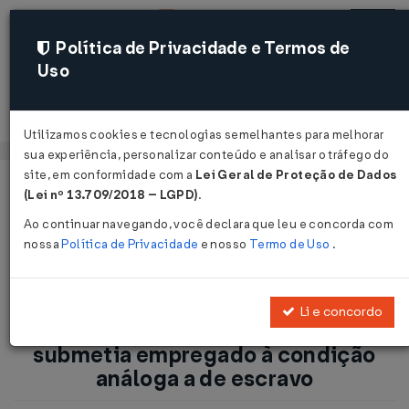
Política de Privacidade e Termos de
Uso
Acessar
Utilizamos cookies e tecnologias semelhantes para melhorar
sua experiência, personalizar conteúdo e analisar o tráfego do
site, em conformidade com a
Lei Geral de Proteção de Dados
Página Inicial
Notícias
(Lei nº 13.709/2018 – LGPD)
.
Juiz condena empresa que submetia empregado à condição
Ao continuar navegando, você declara que leu e concorda com
análoga a de escravo...
nossa
Política de Privacidade
e nosso
Termo de Uso
.
Voltar
Li e concordo
Juiz condena empresa que
submetia empregado à condição
análoga a de escravo