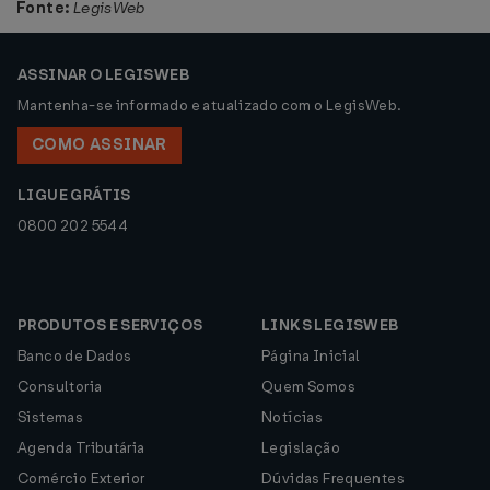
Fonte:
LegisWeb
ASSINAR O LEGISWEB
Mantenha-se informado e atualizado com o LegisWeb.
COMO ASSINAR
LIGUE GRÁTIS
0800 202 5544
PRODUTOS E SERVIÇOS
LINKS LEGISWEB
Banco de Dados
Página Inicial
Consultoria
Quem Somos
Sistemas
Notícias
Agenda Tributária
Legislação
Comércio Exterior
Dúvidas Frequentes