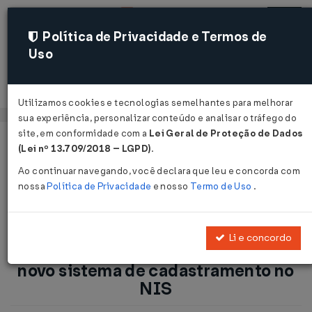
Política de Privacidade e Termos de
Uso
Acessar
Utilizamos cookies e tecnologias semelhantes para melhorar
sua experiência, personalizar conteúdo e analisar o tráfego do
site, em conformidade com a
Lei Geral de Proteção de Dados
Página Inicial
Notícias
(Lei nº 13.709/2018 – LGPD)
.
Inscrição no NIS: Regulamentado novo sistema de
Ao continuar navegando, você declara que leu e concorda com
cadastramento no NIS...
nossa
Política de Privacidade
e nosso
Termo de Uso
.
Voltar
Li e concordo
Inscrição no NIS: Regulamentado
novo sistema de cadastramento no
NIS