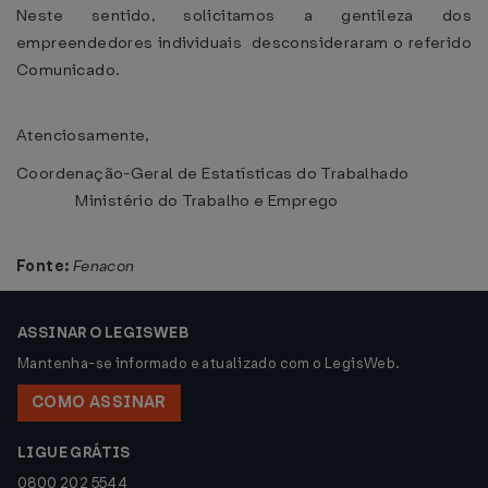
Neste sentido, solicitamos a gentileza dos
empreendedores individuais desconsideraram o referido
Comunicado.
Atenciosamente,
Coordenação-Geral de Estatísticas do Trabalhado
Ministério do Trabalho e Emprego
Fonte:
Fenacon
ASSINAR O LEGISWEB
Mantenha-se informado e atualizado com o LegisWeb.
COMO ASSINAR
LIGUE GRÁTIS
0800 202 5544