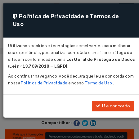
Política de Privacidade e Termos de
Uso
Acessar
Utilizamos cookies e tecnologias semelhantes para melhorar
sua experiência, personalizar conteúdo e analisar o tráfego do
site, em conformidade com a
Lei Geral de Proteção de Dados
Página Inicial
Notícias
EI: cobrança indevida de multa...
(Lei nº 13.709/2018 – LGPD)
.
Ao continuar navegando, você declara que leu e concorda com
Voltar
nossa
Política de Privacidade
e nosso
Termo de Uso
.
EI: cobrança indevida de multa
Li e concordo
22 abr 2010 - Trabalho / Previdência
Compartilhar: