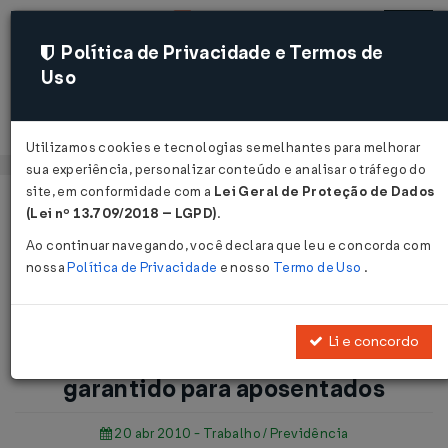
Política de Privacidade e Termos de
Uso
Acessar
Utilizamos cookies e tecnologias semelhantes para melhorar
sua experiência, personalizar conteúdo e analisar o tráfego do
site, em conformidade com a
Lei Geral de Proteção de Dados
Página Inicial
Notícias
(Lei nº 13.709/2018 – LGPD)
.
Participação dos lucros: benefício é garantido para
Ao continuar navegando, você declara que leu e concorda com
aposentados ...
nossa
Política de Privacidade
e nosso
Termo de Uso
.
Voltar
Li e concordo
Participação dos lucros: benefício é
garantido para aposentados
20 abr 2010 - Trabalho / Previdência