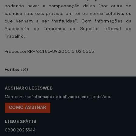
podendo haver a compensação delas “por outra de
idêntica natureza, prevista em lei ou norma coletiva, ou
que venham a ser instituídas”. Com informações da
Assessoria de Imprensa do Superior Tribunal do
Trabalho.
Processo: RR-761186-89.2001.5.02.5555
Fonte:
TST
ASSINAR O LEGISWEB
Mantenha-se informado e atualizado com o LegisWeb.
COMO ASSINAR
LIGUE GRÁTIS
0800 202 5544