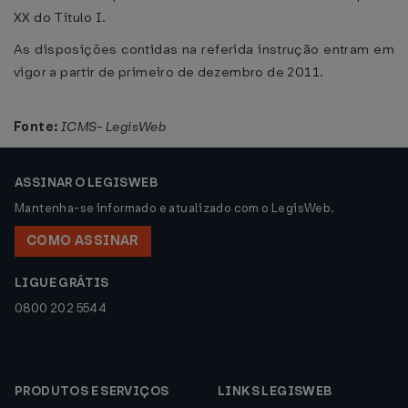
XX do Título I.
As disposições contidas na referida instrução entram em
vigor a partir de primeiro de dezembro de 2011.
Fonte:
ICMS- LegisWeb
ASSINAR O LEGISWEB
Mantenha-se informado e atualizado com o LegisWeb.
COMO ASSINAR
LIGUE GRÁTIS
0800 202 5544
PRODUTOS E SERVIÇOS
LINKS LEGISWEB