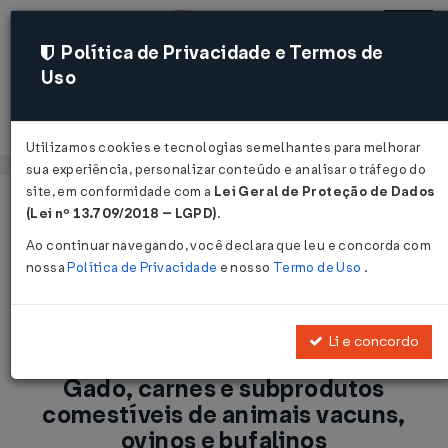
Política de Privacidade e Termos de
Uso
Acessar
Utilizamos cookies e tecnologias semelhantes para melhorar
sua experiência, personalizar conteúdo e analisar o tráfego do
site, em conformidade com a
Lei Geral de Proteção de Dados
Página Inicial
Notícias
(Lei nº 13.709/2018 – LGPD)
.
ICMS-RS: BASE DE CÁLCULO - Gado, carnes e subprodutos
Ao continuar navegando, você declara que leu e concorda com
comestíveis de animais vacuns, ovinos e bufalinos...
nossa
Política de Privacidade
e nosso
Termo de Uso
.
Voltar
Li e concordo
ICMS-RS: BASE DE CÁLCULO -
Gado, carnes e subprodutos
comestíveis de animais vacuns,
ovinos e bufalinos