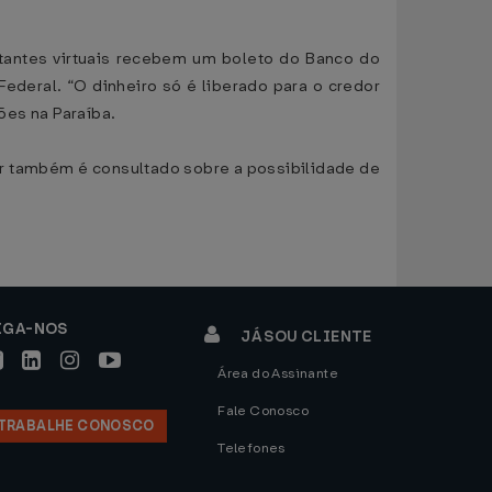
tantes virtuais recebem um boleto do Banco do
ederal. “O dinheiro só é liberado para o credor
lões na Paraíba.
dor também é consultado sobre a possibilidade de
IGA-NOS
JÁ SOU CLIENTE
Área do Assinante
Fale Conosco
TRABALHE CONOSCO
Telefones