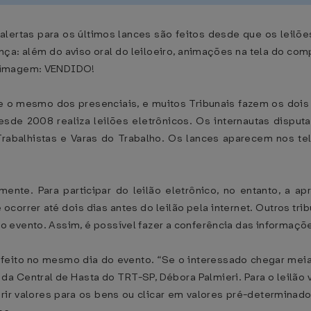
alertas para os últimos lances são feitos desde que os leilões
ça: além do aviso oral do leiloeiro, animações na tela do c
a imagem: VENDIDO!
nte o mesmo dos presenciais, e muitos Tribunais fazem os doi
desde 2008 realiza leilões eletrônicos. Os internautas dis
rabalhistas e Varas do Trabalho. Os lances aparecem nos tel
mente. Para participar do leilão eletrônico, no entanto, a
ocorrer até dois dias antes do leilão pela internet. Outros tri
evento. Assim, é possível fazer a conferência das informações
r feito no mesmo dia do evento. “Se o interessado chegar mei
 da Central de Hasta do TRT-SP, Débora Palmieri. Para o leilão
erir valores para os bens ou clicar em valores pré-determin