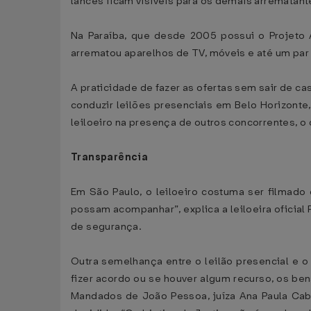
lances ficam visíveis para os demais arrematant
Na Paraíba, que desde 2005 possui o Projeto A
arrematou aparelhos de TV, móveis e até um par 
A praticidade de fazer as ofertas sem sair de ca
conduzir leilões presenciais em Belo Horizonte,
leiloeiro na presença de outros concorrentes, o 
Transparência
Em São Paulo, o leiloeiro costuma ser filmado 
possam acompanhar”, explica a leiloeira oficia
de segurança.
Outra semelhança entre o leilão presencial e o 
fizer acordo ou se houver algum recurso, os ben
Mandados de João Pessoa, juíza Ana Paula Cabr