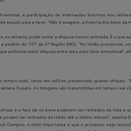
es.
rrematar, a participação de internautas inscritos nos leilõ
de esquis para a neve. “Não é exagero, a maioria dos bens da m
sa, no entanto, pode tornar a disputa menos animada. É o que ac
 a pedido do TRT da 3ª Região (MG). “No leilão presencial, o
que estimula maior disputa entre eles pelo fator emocional”, af
o tempo todo, tanto em leilões presenciais quanto virtuais.
l Fabiana Cusato. As imagens são transmitidas em tempo real v
virtual é o fato de os bens poderem ser retirados da lista a 
s podem ser retirados do leilão até o último minuto”, explica D
al Campos, o mais importante é que o processo seja resolvid