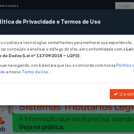
em somos
ítica de Privacidade e Termos de Uso
CONSULTORIA
SISTEMAS
COMÉRCIO EXTER
os cookies e tecnologias semelhantes para melhorar sua experiência,
zar conteúdo e analisar o tráfego do site, em conformidade com a
Lei
 podem ser presenciais ou virtuais...
 de Dados (Lei nº 13.709/2018 – LGPD)
.
m ser presenciais ou virtuais
nuar navegando, você declara que leu e concorda com nossa
Política 
ade
e nosso
Termo de Uso
.
Li e co