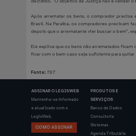
decidido. “O objetivo da Justiça não é vender o 
Após arrematar os bens, o comprador precisa 
Brasil. Na Paraíba, os compradores precisam fa
depois que o arrematante vier buscar o bem”, expl
Ele explica que os bens não arrematados ficam d
ficar com o bem caso seja suficiente para quitar a 
Fonte:
TST
ASSINAR O LEGISWEB
PRODUTOS E
Mantenha-se informado
SERVIÇOS
e atualizado com o
Banco de Dados
LegisWeb.
Consultoria
Sistemas
COMO ASSINAR
Agenda Tributária