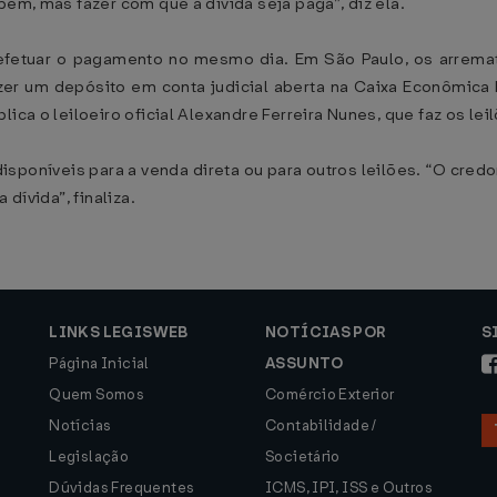
bem, mas fazer com que a dívida seja paga”, diz ela.
efetuar o pagamento no mesmo dia. Em São Paulo, os arrema
zer um depósito em conta judicial aberta na Caixa Econômica F
ica o leiloeiro oficial Alexandre Ferreira Nunes, que faz os lei
isponíveis para a venda direta ou para outros leilões. “O cre
dívida”, finaliza.
LINKS LEGISWEB
NOTÍCIAS POR
S
Página Inicial
ASSUNTO
Quem Somos
Comércio Exterior
Notícias
Contabilidade /
Legislação
Societário
Dúvidas Frequentes
ICMS, IPI, ISS e Outros