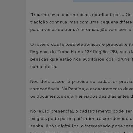
“Dou-lhe uma, dou-lhe duas, dou-lhe três”... Os 
tradição continua, mas com uma pequena diferen
para a venda do bem. A arrematação vem com 
O roteiro dos leilões eletrônicos é praticame
Regional do Trabalho da 13ª Região (PB), que 
pessoas que estão nos auditórios dos Fóruns T
como oferta.
Nos dois casos, é preciso se cadastrar previa
antecedência. Na Paraíba, o cadastramento deve 
os documentos sejam enviados dez dias antes do 
No leilão presencial, o cadastramento pode se
exigida, pode participar”, afirma a coordenadora
senha. Após digitá-los, o interessado pode ins