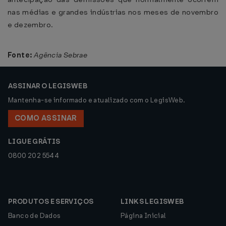
nas médias e grandes indústrias nos meses de novembro
e dezembro.
Fonte:
Agência Sebrae
ASSINAR O LEGISWEB
Mantenha-se informado e atualizado com o LegisWeb.
COMO ASSINAR
LIGUE GRÁTIS
0800 202 5544
PRODUTOS E SERVIÇOS
LINKS LEGISWEB
Banco de Dados
Página Inicial