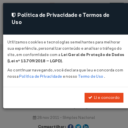
Política de Privacidade e Termos de
Uso
Acessar
Utilizamos cookies e tecnologias semelhantes para melhorar
sua experiência, personalizar conteúdo e analisar o tráfego do
site, em conformidade com a
Lei Geral de Proteção de Dados
Página Inicial
Notícias
(Lei nº 13.709/2018 – LGPD)
.
Micro e pequenas empresas puxam índice de empregos...
Ao continuar navegando, você declara que leu e concorda com
nossa
Política de Privacidade
e nosso
Termo de Uso
.
Voltar
Micro e pequenas empresas puxam
Li e concordo
índice de empregos
28 nov 2011 - Simples Nacional
Compartilhar: