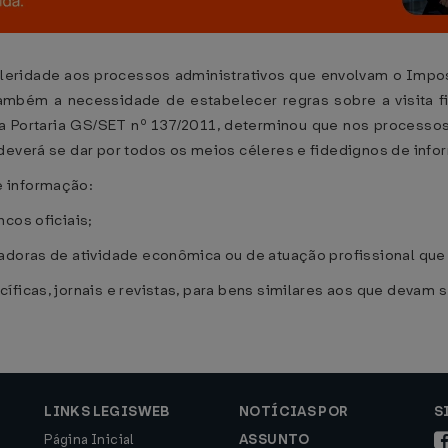
leridade aos processos administrativos que envolvam o Impo
ambém a necessidade de estabelecer regras sobre a visita fi
da Portaria GS/SET nº 137/2011, determinou que nos processo
deverá se dar por todos os meios céleres e fidedignos de info
e informação:
cos oficiais;
ladoras de atividade econômica ou de atuação profissional qu
ficas, jornais e revistas, para bens similares aos que devam s
LINKS LEGISWEB
NOTÍCIAS POR
S
Página Inicial
ASSUNTO