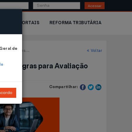
Acessar
IOR
PORTAIS
REFORMA TRIBUTÁRIA
 Geral de
cal de Bens...
Voltar
 Regras para Avaliação
de
Compartilhar:
ncordo