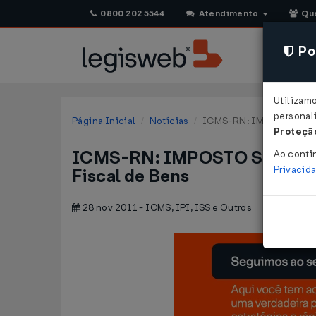
0800 202 5544
Atendimento
Qu
Pol
Utilizam
personali
Página Inicial
Notícias
ICMS-RN: IMPOSTO SOBR
Proteção
ICMS-RN: IMPOSTO SOBRE T
Ao conti
Privacid
Fiscal de Bens
28 nov 2011 - ICMS, IPI, ISS e Outros