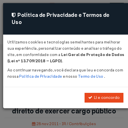
Política de Privacidade e Termos de
Uso
Acessar
Utilizamos cookies e tecnologias semelhantes para melhorar
sua experiência, personalizar conteúdo e analisar o tráfego do
site, em conformidade com a
Lei Geral de Proteção de Dados
Página Inicial
Notícias
(Lei nº 13.709/2018 – LGPD)
.
Professor: estrangeiro adquire direito de exercer cargo
Ao continuar navegando, você declara que leu e concorda com
público...
nossa
Política de Privacidade
e nosso
Termo de Uso
.
Voltar
Li e concordo
Professor: estrangeiro adquire
direito de exercer cargo público
28 nov 2011 - IR / Contribuições