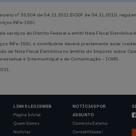
Decreto nº 33.304 de 04.11.2011 (DODF de 04.11.2011), regula
rviços (NFe-ISS).
e serviços do Distrito Federal a emitir Nota Fiscal Eletrônica 
iços (NFe-ISS), o contribuinte deverá previamente estar crede
são de Nota Fiscal Eletrônica no âmbito do Imposto sobre Op
terestadual e Intermunicipal e de Comunicação – ICMS.
2011.
LINKS LEGISWEB
NOTÍCIAS POR
S
Página Inicial
ASSUNTO
Quem Somos
Comércio Exterior
Notícias
Contabilidade /