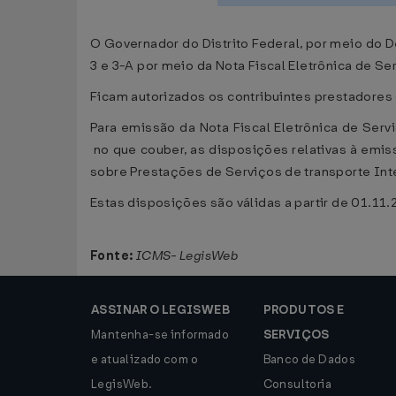
O Governador do Distrito Federal, por meio do 
3 e 3-A por meio da Nota Fiscal Eletrônica de Se
Ficam autorizados os contribuintes prestadores d
Para emissão da Nota Fiscal Eletrônica de Serv
no que couber, as disposições relativas à emis
sobre Prestações de Serviços de transporte In
Estas disposições são válidas a partir de 01.11.
Fonte:
ICMS- LegisWeb
ASSINAR O LEGISWEB
PRODUTOS E
Mantenha-se informado
SERVIÇOS
e atualizado com o
Banco de Dados
LegisWeb.
Consultoria