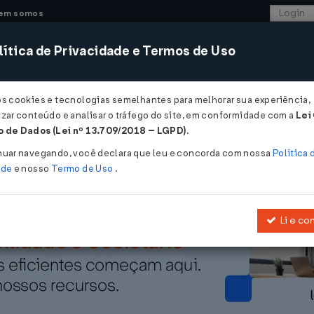
em somos
ítica de Privacidade e Termos de Uso
CONSULTORIA
SISTEMAS
COMÉRCIO EXTER
os cookies e tecnologias semelhantes para melhorar sua experiência,
zar conteúdo e analisar o tráfego do site, em conformidade com a
Lei
ETRÔNICA DE SERVIÇOS - Substituição Nota Fiscal Modelos 3 e 3-A
 de Dados (Lei nº 13.709/2018 – LGPD)
.
NICA DE SERVIÇOS - Substituição No
nuar navegando, você declara que leu e concorda com nossa
Política 
ade
e nosso
Termo de Uso
.
Li e co