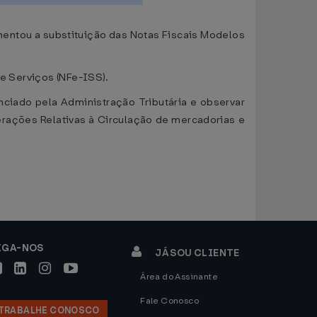
mentou a substituição das Notas Fiscais Modelos
de Serviços (NFe-ISS).
nciado pela Administração Tributária e observar
erações Relativas à Circulação de mercadorias e
IGA-NOS
JÁ SOU CLIENTE
Área do Assinante
Fale Conosco
TRABALHE CONOSCO