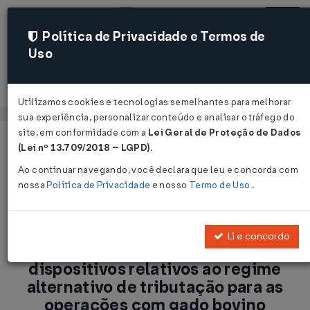
Política de Privacidade e Termos de
Uso
Acessar
Utilizamos cookies e tecnologias semelhantes para melhorar
sua experiência, personalizar conteúdo e analisar o tráfego do
site, em conformidade com a
Lei Geral de Proteção de Dados
Página Inicial
Notícias
(Lei nº 13.709/2018 – LGPD)
.
ICMS-RO: Alterados os dispositivos relativos ao regime
Ao continuar navegando, você declara que leu e concorda com
alternativo de tributação para as operações com gado bovino ...
nossa
Política de Privacidade
e nosso
Termo de Uso
.
Voltar
Li e concordo
ICMS-RO: Alterados os
dispositivos relativos ao regime
alternativo de tributação para as
operações com gado bovino