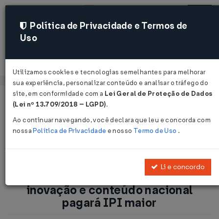
Política de Privacidade e Termos de
Uso
Acessar
Utilizamos cookies e tecnologias semelhantes para melhorar
sua experiência, personalizar conteúdo e analisar o tráfego do
site, em conformidade com a
Lei Geral de Proteção de Dados
Página Inicial
Notícias
(Lei nº 13.709/2018 – LGPD)
.
IPI: Montadora que não investir em inovação e conteúdo
Ao continuar navegando, você declara que leu e concorda com
nacional pagará IPI maior ...
nossa
Política de Privacidade
e nosso
Termo de Uso
.
Voltar
Li e concordo
IPI: Montadora que não investir em
inovação e conteúdo nacional
pagará IPI maior