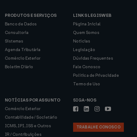
PRODUTOS E SERVIÇOS
LINKS LEGISWEB
Banco de Dados
Página Inicial
Consultoria
Quem Somos
Sistemas
Notícias
Agenda Tributária
Legislação
Comércio Exterior
Dúvidas Frequentes
Boletim Diário
Fale Conosco
Política de Privacidade
Termo de Uso
NOTÍCIAS POR ASSUNTO
SIGA-NOS
Comércio Exterior
Contabilidade / Societário
ICMS, IPI, ISS e Outros
TRABALHE CONOSCO
IR / Contribuições