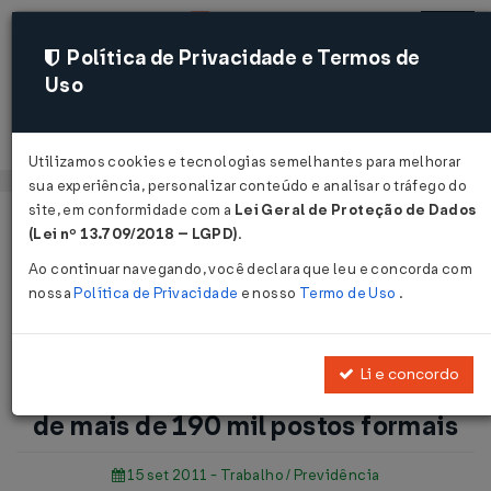
Política de Privacidade e Termos de
Uso
Acessar
Utilizamos cookies e tecnologias semelhantes para melhorar
sua experiência, personalizar conteúdo e analisar o tráfego do
site, em conformidade com a
Lei Geral de Proteção de Dados
Página Inicial
Notícias
(Lei nº 13.709/2018 – LGPD)
.
Geração de empregos em agosto é de mais de 190 mil postos
Ao continuar navegando, você declara que leu e concorda com
formais...
nossa
Política de Privacidade
e nosso
Termo de Uso
.
Voltar
Li e concordo
Geração de empregos em agosto é
de mais de 190 mil postos formais
15 set 2011 - Trabalho / Previdência