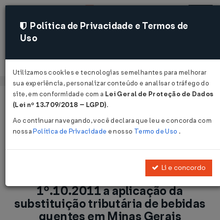
Política de Privacidade e Termos de
Uso
Acessar
Utilizamos cookies e tecnologias semelhantes para melhorar
sua experiência, personalizar conteúdo e analisar o tráfego do
site, em conformidade com a
Lei Geral de Proteção de Dados
Página Inicial
Notícias
(Lei nº 13.709/2018 – LGPD)
.
ICMS-MG: Prorrogada para 1º.10.2011 a aplicação da
Ao continuar navegando, você declara que leu e concorda com
substituição tributária de bebidas quentes em Minas Gerais...
nossa
Política de Privacidade
e nosso
Termo de Uso
.
Voltar
Li e concordo
ICMS-MG: Prorrogada para
1º.10.2011 a aplicação da
substituição tributária de bebidas
quentes em Minas Gerais