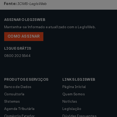
Fonte:
ICMS-LegisWeb
ASSINAR O LEGISWEB
Mantenha-se informado e atualizado com o LegisWeb.
COMO ASSINAR
LIGUE GRÁTIS
0800 202 5544
PRODUTOS E SERVIÇOS
LINKS LEGISWEB
Banco de Dados
Página Inicial
Consultoria
Quem Somos
Sistemas
Notícias
Agenda Tributária
Legislação
Comércio Exterior
Dúvidas Frequentes