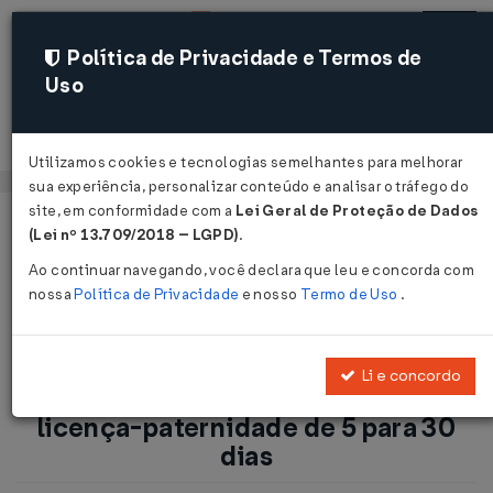
Política de Privacidade e Termos de
Uso
Acessar
Utilizamos cookies e tecnologias semelhantes para melhorar
sua experiência, personalizar conteúdo e analisar o tráfego do
site, em conformidade com a
Lei Geral de Proteção de Dados
Página Inicial
Notícias
(Lei nº 13.709/2018 – LGPD)
.
Licença Paternidade: Projeto eleva licença-paternidade de 5
Ao continuar navegando, você declara que leu e concorda com
para 30 dias...
nossa
Política de Privacidade
e nosso
Termo de Uso
.
Voltar
Li e concordo
Licença Paternidade: Projeto eleva
licença-paternidade de 5 para 30
dias