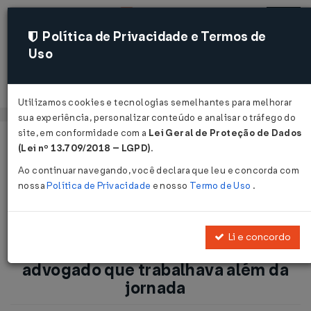
Política de Privacidade e Termos de
Uso
Acessar
Utilizamos cookies e tecnologias semelhantes para melhorar
sua experiência, personalizar conteúdo e analisar o tráfego do
site, em conformidade com a
Lei Geral de Proteção de Dados
Página Inicial
Notícias
(Lei nº 13.709/2018 – LGPD)
.
Empregador pagará horas extras a advogado que trabalhava
Ao continuar navegando, você declara que leu e concorda com
além da jornada...
nossa
Política de Privacidade
e nosso
Termo de Uso
.
Voltar
Li e concordo
Empregador pagará horas extras a
advogado que trabalhava além da
jornada