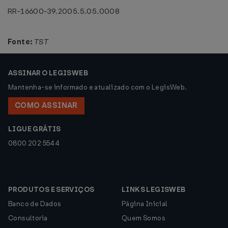
RR-16600-39.2005.5.05.0008
Fonte:
TST
ASSINAR O LEGISWEB
Mantenha-se informado e atualizado com o LegisWeb.
COMO ASSINAR
LIGUE GRÁTIS
0800 202 5544
PRODUTOS E SERVIÇOS
LINKS LEGISWEB
Banco de Dados
Página Inicial
Consultoria
Quem Somos