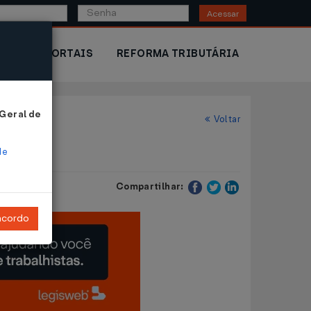
Acessar
IOR
PORTAIS
REFORMA TRIBUTÁRIA
 Geral de
Voltar
rio
de
Compartilhar:
ncordo