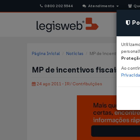
0800 202 5544
Atendimento
Qu
Pol
Utilizam
personali
Página Inicial
Notícias
MP de incentivos fiscais 
Proteção
MP de incentivos fiscais na pr
Ao conti
Privacid
24 ago 2011 - IR / Contribuições