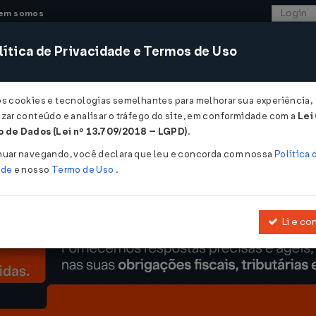
em somos
ítica de Privacidade e Termos de Uso
CONSULTORIA
SISTEMAS
COMÉRCIO EXTER
os cookies e tecnologias semelhantes para melhorar sua experiência,
zar conteúdo e analisar o tráfego do site, em conformidade com a
Lei
na produção tablets tranca a pauta do Plenário...
 de Dados (Lei nº 13.709/2018 – LGPD)
.
odução tablets tranca a pauta do Plená
nuar navegando, você declara que leu e concorda com nossa
Política 
ade
e nosso
Termo de Uso
.
Li e co