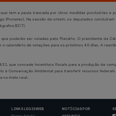
a que tem a pauta trancada por cinco medidas provisórias e p
o (Pronatec). Na sessão de ontem, os deputados concluíram 
égrafos (ECT).
 que poderão ser votadas pelo Plenário. O presidente da Câm
e o calendário de votações para os próximos 45 dias. A reuni
/11, que concede incentivos fiscais para a produção de com
poio à Conservação Ambiental para transferir recursos federai
a no meio rural.
LINKS LEGISWEB
NOTÍCIAS POR
S