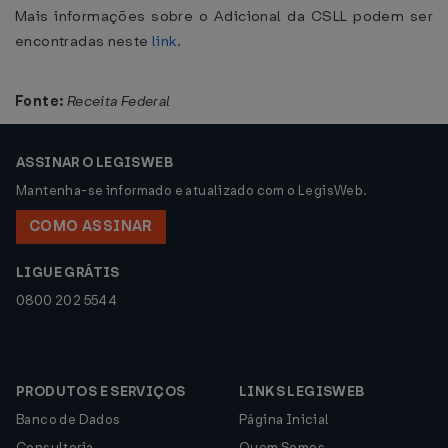
Mais informações sobre o Adicional da CSLL podem ser
encontradas neste
link
.
Fonte:
Receita Federal
ASSINAR O LEGISWEB
Mantenha-se informado e atualizado com o LegisWeb.
COMO ASSINAR
LIGUE GRÁTIS
0800 202 5544
PRODUTOS E SERVIÇOS
LINKS LEGISWEB
Banco de Dados
Página Inicial
Consultoria
Quem Somos