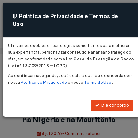
Política de Privacidade e Termos de
Uso
Acessar
Utilizamos cookies e tecnologias semelhantes para melhorar
sua experiência, personalizar conteúdo e analisar o tráfego do
site, em conformidade com a
Lei Geral de Proteção de Dados
Página Inicial
Notícias
(Lei nº 13.709/2018 – LGPD)
.
Aberturas de mercado para o Brasil na Nigéria e na
Ao continuar navegando, você declara que leu e concorda com
Mauritânia...
nossa
Política de Privacidade
e nosso
Termo de Uso
.
Voltar
Li e concordo
Aberturas de mercado para o Brasil
na Nigéria e na Mauritânia
8 jul 2026 - Comércio Exterior