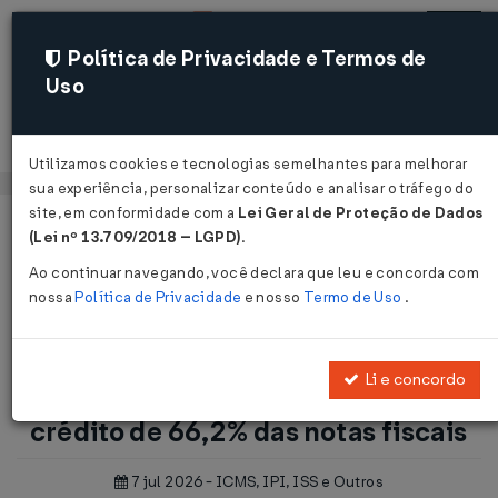
Política de Privacidade e Termos de
Uso
Acessar
Utilizamos cookies e tecnologias semelhantes para melhorar
sua experiência, personalizar conteúdo e analisar o tráfego do
site, em conformidade com a
Lei Geral de Proteção de Dados
Página Inicial
Notícias
(Lei nº 13.709/2018 – LGPD)
.
Reforma tributária põe em risco crédito de 66,2% das notas
Ao continuar navegando, você declara que leu e concorda com
fiscais ...
nossa
Política de Privacidade
e nosso
Termo de Uso
.
Voltar
Li e concordo
Reforma tributária põe em risco
crédito de 66,2% das notas fiscais
7 jul 2026 - ICMS, IPI, ISS e Outros