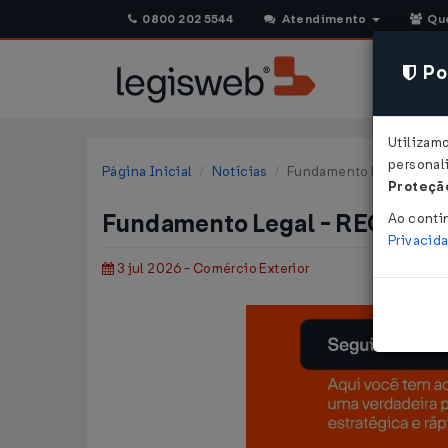
0800 202 5544
Atendimento
Qu
Pol
Utilizam
personali
Página Inicial
Notícias
Fundamento Legal - REC
Proteção
Fundamento Legal - RECINE
Ao conti
Privacid
3 jul 2026 - Comércio Exterior