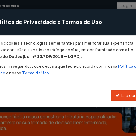
em somos
ítica de Privacidade e Termos de Uso
CONSULTORIA
SISTEMAS
COMÉRCIO EXTER
os cookies e tecnologias semelhantes para melhorar sua experiência,
zar conteúdo e analisar o tráfego do site, em conformidade com a
Lei
INE...
 de Dados (Lei nº 13.709/2018 – LGPD)
.
nuar navegando, você declara que leu e concorda com nossa
Política 
ade
e nosso
Termo de Uso
.
Li e co