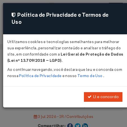
Política de Privacidade e Termos de
Uso
Acessar
Utilizamos cookies e tecnologias semelhantes para melhorar
sua experiência, personalizar conteúdo e analisar o tráfego do
site, em conformidade com a
Lei Geral de Proteção de Dados
Página Inicial
Notícias
(Lei nº 13.709/2018 – LGPD)
.
CNPJ com letras começa a ser emitido em 31 de julho...
Ao continuar navegando, você declara que leu e concorda com
nossa
Política de Privacidade
e nosso
Termo de Uso
.
Voltar
CNPJ com letras começa a ser
Li e concordo
emitido em 31 de julho
3 jul 2026 - IR / Contribuições
Compartilhar: