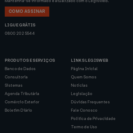
Mantenha-se informado e atualizado com o LegisWeb.
COMO ASSINAR
LIGUE GRÁTIS
0800 202 5544
PRODUTOS E SERVIÇOS
LINKS LEGISWEB
Banco de Dados
Página Inicial
Consultoria
Quem Somos
Sistemas
Notícias
Agenda Tributária
Legislação
Comércio Exterior
Dúvidas Frequentes
Boletim Diário
Fale Conosco
Política de Privacidade
Termo de Uso