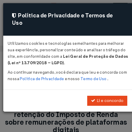
Política de Privacidade e Termos de
Uso
Acessar
Utilizamos cookies e tecnologias semelhantes para melhorar
sua experiência, personalizar conteúdo e analisar o tráfego do
site, em conformidade com a
Lei Geral de Proteção de Dados
Página Inicial
Notícias
(Lei nº 13.709/2018 – LGPD)
.
Receita Federal regulamenta retenção do Imposto de Renda
Ao continuar navegando, você declara que leu e concorda com
sobre remunerações de plataformas digitais...
nossa
Política de Privacidade
e nosso
Termo de Uso
.
Voltar
Li e concordo
Receita Federal regulamenta
retenção do Imposto de Renda
sobre remunerações de plataformas
digitais