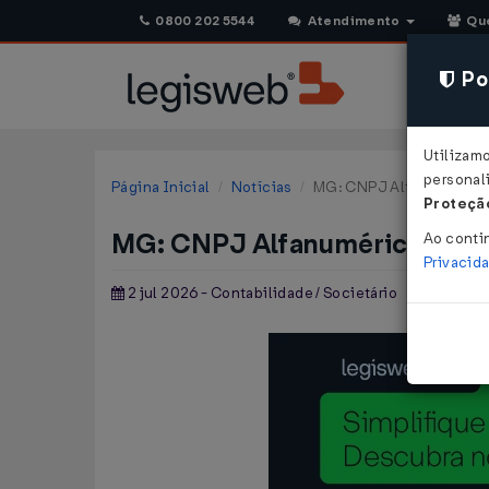
0800 202 5544
Atendimento
Qu
Pol
Utilizam
personali
Página Inicial
Notícias
MG: CNPJ Alfanumérico p
Proteção
MG: CNPJ Alfanumérico para 
Ao conti
Privacid
2 jul 2026 - Contabilidade / Societário