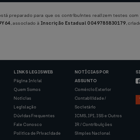
tá preparado para que os contribuintes realizem testes com
9Y64
, associado à
Inscrição Estadual 0049785830179
, cria
LINKS LEGISWEB
NOTÍCIAS POR
S
Página Inicial
ASSUNTO
Quem Somos
Comércio Exterior
Notícias
Contabilidade /
Legislação
Societário
Dúvidas Frequentes
ICMS, IPI, ISS e Outros
Fale Conosco
IR / Contribuições
Política de Privacidade
Simples Nacional