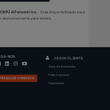
CNPJ Alfanumérico
. Está disponibilizado para
do exclusivamente para testes.
IGA-NOS
JÁ SOU CLIENTE
Área do Assinante
Fale Conosco
TRABALHE CONOSCO
Telefones