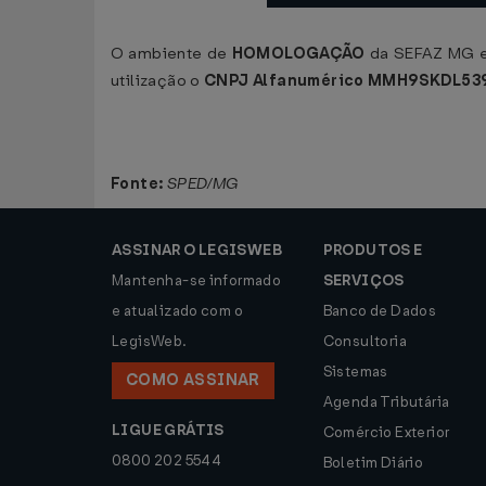
O ambiente de
HOMOLOGAÇÃO
da SEFAZ MG es
utilização o
CNPJ Alfanumérico MMH9SKDL53
Fonte:
SPED/MG
ASSINAR O LEGISWEB
PRODUTOS E
Mantenha-se informado
SERVIÇOS
e atualizado com o
Banco de Dados
LegisWeb.
Consultoria
Sistemas
COMO ASSINAR
Agenda Tributária
LIGUE GRÁTIS
Comércio Exterior
0800 202 5544
Boletim Diário