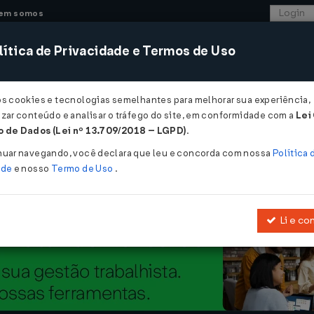
em somos
ítica de Privacidade e Termos de Uso
CONSULTORIA
SISTEMAS
COMÉRCIO EXTER
os cookies e tecnologias semelhantes para melhorar sua experiência,
zar conteúdo e analisar o tráfego do site, em conformidade com a
Lei
ara Testes...
 de Dados (Lei nº 13.709/2018 – LGPD)
.
Testes
nuar navegando, você declara que leu e concorda com nossa
Política 
ade
e nosso
Termo de Uso
.
Li e co