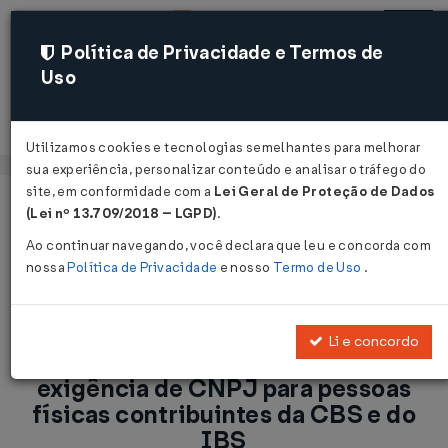
Política de Privacidade e Termos de
Uso
Acessar
Utilizamos cookies e tecnologias semelhantes para melhorar
sua experiência, personalizar conteúdo e analisar o tráfego do
site, em conformidade com a
Lei Geral de Proteção de Dados
Página Inicial
Notícias
(Lei nº 13.709/2018 – LGPD)
.
Reforma Tributária: Adiada exigência de CNPJ para pessoas
Ao continuar navegando, você declara que leu e concorda com
físicas contribuintes da CBS e do IBS...
nossa
Política de Privacidade
e nosso
Termo de Uso
.
Voltar
Li e concordo
Reforma Tributária: Adiada
exigência de CNPJ para pessoas
físicas contribuintes da CBS e do
IBS