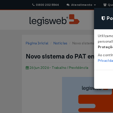
0800 202 5544
Atendimento
Qu
Pol
Utilizam
personali
Página Inicial
Notícias
Novo sistema do PAT ent
Proteção
Novo sistema do PAT entra em
Ao conti
Privacid
26 jun 2026 - Trabalho / Previdência