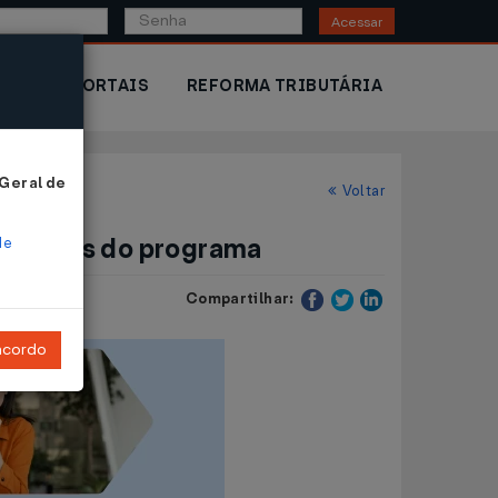
Acessar
IOR
PORTAIS
REFORMA TRIBUTÁRIA
 Geral de
Voltar
ecedores do programa
de
Compartilhar:
ncordo