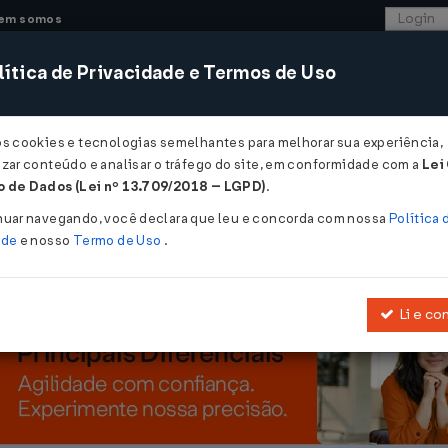
em somos
ítica de Privacidade e Termos de Uso
CONSULTORIA
SISTEMAS
COMÉRCIO EXTER
os cookies e tecnologias semelhantes para melhorar sua experiência,
zar conteúdo e analisar o tráfego do site, em conformidade com a
Lei
ra em operação plena para empresas e fornecedores do programa...
 de Dados (Lei nº 13.709/2018 – LGPD)
.
 operação plena para empresas e forn
nuar navegando, você declara que leu e concorda com nossa
Política 
ade
e nosso
Termo de Uso
.
Li e co