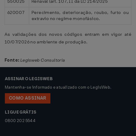
550025
Renaval (art. 107, II da LC 214/2025
620007
Perecimento, deterioração, roubo, furto ou
extravio no regime monofásico.
As validações dos novos códigos entram em vigor até
10/07/2026 no ambiente de produção.
Fonte:
Legisweb Consultoria
ASSINAR O LEGISWEB
Mantenha-se informado e atualizado com o LegisWeb.
COMO ASSINAR
LIGUE GRÁTIS
0800 202 5544