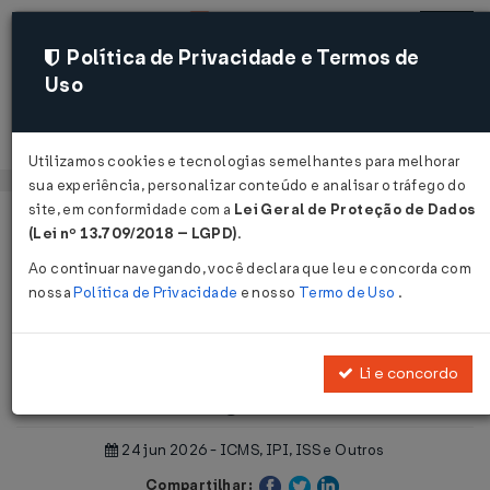
Política de Privacidade e Termos de
Uso
Acessar
Utilizamos cookies e tecnologias semelhantes para melhorar
sua experiência, personalizar conteúdo e analisar o tráfego do
site, em conformidade com a
Lei Geral de Proteção de Dados
Página Inicial
Notícias
(Lei nº 13.709/2018 – LGPD)
.
Reforma tributária: Inclusão de Novos Códigos cClassTrib...
Ao continuar navegando, você declara que leu e concorda com
nossa
Política de Privacidade
e nosso
Termo de Uso
.
Voltar
Reforma tributária: Inclusão de
Li e concordo
Novos Códigos cClassTrib
24 jun 2026 - ICMS, IPI, ISS e Outros
Compartilhar: