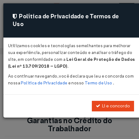
Política de Privacidade e Termos de
Uso
Acessar
Utilizamos cookies e tecnologias semelhantes para melhorar
sua experiência, personalizar conteúdo e analisar o tráfego do
site, em conformidade com a
Lei Geral de Proteção de Dados
Página Inicial
Notícias
(Lei nº 13.709/2018 – LGPD)
.
Comunicado - Implantação de Garantias no Crédito do
Ao continuar navegando, você declara que leu e concorda com
Trabalhador...
nossa
Política de Privacidade
e nosso
Termo de Uso
.
Voltar
Li e concordo
Comunicado - Implantação de
Garantias no Crédito do
Trabalhador