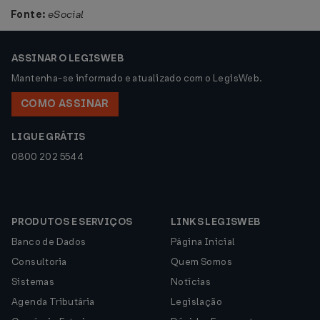
Fonte:
eSocial
ASSINAR O LEGISWEB
Mantenha-se informado e atualizado com o LegisWeb.
COMO ASSINAR
LIGUE GRÁTIS
0800 202 5544
PRODUTOS E SERVIÇOS
LINKS LEGISWEB
Banco de Dados
Página Inicial
Consultoria
Quem Somos
Sistemas
Notícias
Agenda Tributária
Legislação