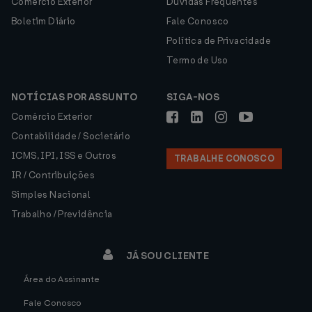
Comércio Exterior
Dúvidas Frequentes
Boletim Diário
Fale Conosco
Política de Privacidade
Termo de Uso
NOTÍCIAS POR ASSUNTO
SIGA-NOS
Comércio Exterior
Contabilidade / Societário
ICMS, IPI, ISS e Outros
TRABALHE CONOSCO
IR / Contribuições
Simples Nacional
Trabalho / Previdência
JÁ SOU CLIENTE
Área do Assinante
Fale Conosco