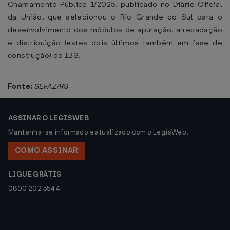
Chamamento Público 1/2025, publicado no Diário Oficial
da União, que selecionou o Rio Grande do Sul para o
desenvolvimento dos módulos de apuração, arrecadação
e distribuição (estes dois últimos também em fase de
construção) do IBS.
Fonte:
SEFAZ/RS
ASSINAR O LEGISWEB
Mantenha-se informado e atualizado com o LegisWeb.
COMO ASSINAR
LIGUE GRÁTIS
0800 202 5544