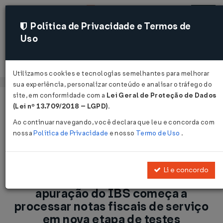
Política de Privacidade e Termos de
Uso
Acessar
Utilizamos cookies e tecnologias semelhantes para melhorar
sua experiência, personalizar conteúdo e analisar o tráfego do
site, em conformidade com a
Lei Geral de Proteção de Dados
Página Inicial
Notícias
(Lei nº 13.709/2018 – LGPD)
.
Reforma Tributária/RS: Sistema de apuração do IBS começa a
Ao continuar navegando, você declara que leu e concorda com
processar notas fiscais de serviço em nova etapa de testes...
nossa
Política de Privacidade
e nosso
Termo de Uso
.
Voltar
Li e concordo
Reforma Tributária/RS: Sistema de
apuração do IBS começa a
processar notas fiscais de serviço
em nova etapa de testes